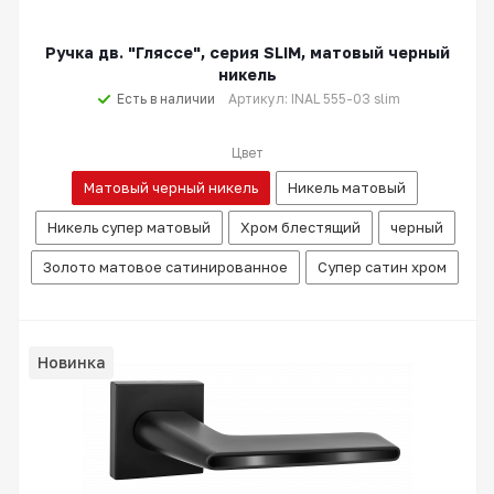
Ручка дв. "Гляссе", серия SLIM, матовый черный
никель
Есть в наличии
Артикул: INAL 555-03 slim
Цвет
Матовый черный никель
Никель матовый
Никель супер матовый
Хром блестящий
черный
Золото матовое сатинированное
Супер сатин хром
Новинка