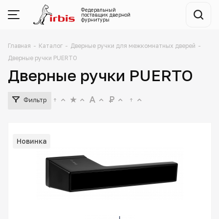
Федеральный
поставщик
дверной
фурнитуры
Главная
-
Каталог
-
Дверные ручки для межкомнатных дверей
-
Дверные ручки PUERTO
Дверные ручки PUERTO
Фильтр
Новинка