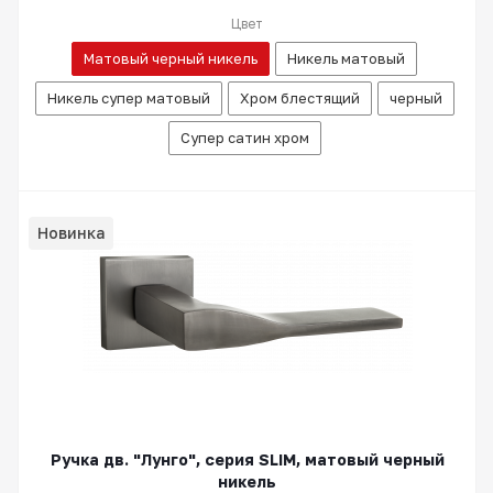
Цвет
Матовый черный никель
Никель матовый
Никель супер матовый
Хром блестящий
черный
Супер сатин хром
Новинка
Ручка дв. "Лунго", серия SLIM, матовый черный
никель