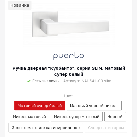
Новинка
Ручка дверная "Куббаито", серия SLIM, матовый
супер белый
Есть в наличии
Артикул: INAL 541-03 slim
Цвет
Матовый супер белый
Матовый черный никель
Никель матовый
Никель супер матовый
Черный
Золото матовое сатинированное
Супер сатин хром