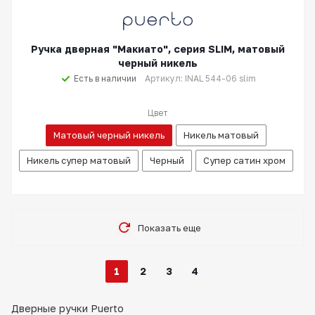
Ручка дверная "Макиато", серия SLIM, матовый
черный никель
Есть в наличии
Артикул: INAL 544-06 slim
Цвет
Матовый черный никель
Никель матовый
Никель супер матовый
Черный
Супер сатин хром
Показать еще
1
2
3
4
Дверные ручки Puerto