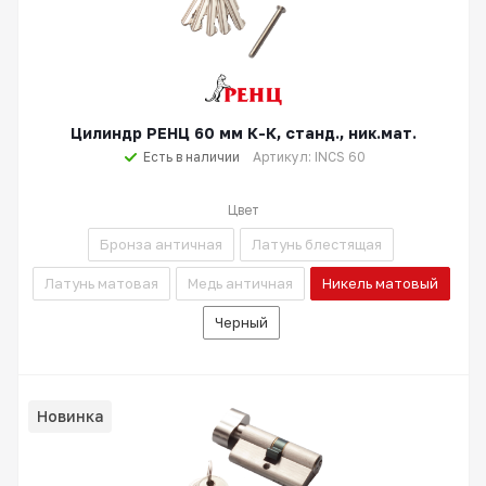
Цилиндр РЕНЦ 60 мм К-К, станд., ник.мат.
Есть в наличии
Артикул: INCS 60
Цвет
Бронза античная
Латунь блестящая
Латунь матовая
Медь античная
Никель матовый
Черный
Новинка