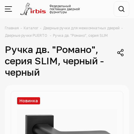
Федеральный
поставщик
дверной
фурнитуры
Главная
-
Каталог
-
Дверные ручки для межкомнатных дверей
-
Дверные ручки PUERTO
-
Ручка дв. "Романо", серия SLIM
Ручка дв. "Романо",
серия SLIM, черный -
черный
Новинка