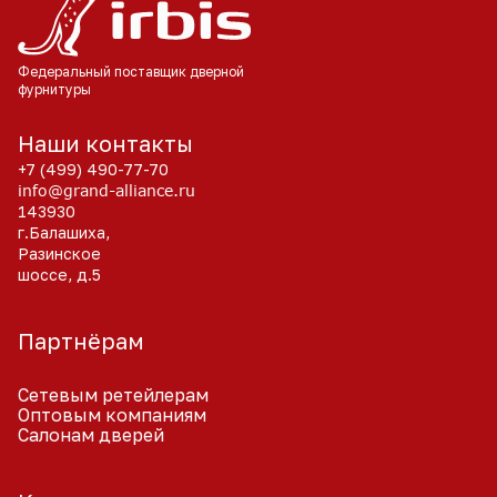
алюминиевую фурнитуру рекомендуем
устанавливать на двери жилых помещений с
небольшой проходимостью.
Федеральный поставщик
дверной
В комплекте поставляется вся необходимая
фурнитуры
крепежная фурнитура, в том числе стяжные
винты.
Наши контакты
+7 (499) 490-77-70
info@grand-alliance.ru
143930
г.Балашиха,
Разинское
шоссе, д.5
Партнёрам
Сетевым ретейлерам
Оптовым компаниям
Салонам дверей