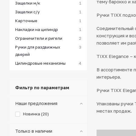
тему барокко и х
Защелки м/к
1
Защелки с/у
1
Ручки TIXX подхо
Карточные
1
Соединительный с
Накладки на цилиндр
1
конструкция и во
Ограничители и ригели
2
позволяет им раз
Ручки для раздвижных
3
дверей
TIXX Elegance – 
Цилиндровые механизмы
4
В ассортименте п
интерьера.
Фильтр по параметрам
Ручки TIXX Elega
Наши предложения
Упакованы ручки 
местах продаж.
Новинка (
20
)
Только в наличии