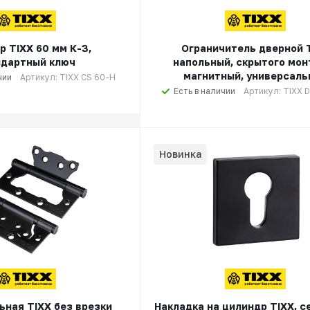
р TIXX 60 мм К-З,
Ограничитель дверной 
ндартный ключ
напольный, скрытого мон
магнитный, универсаль
чии
Артикул: TIXX CS 60-H
Есть в наличии
Артикул: TIXX 
Новинка
ьная TIXX без врезки
Накладка на цилиндр TIXX, с