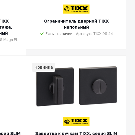
TIXX
Ограничитель дверной TIXX
тажа,
напольный
ный
Есть в наличии
Артикул: TIXX DS 44
DS Magn PL
Новинка
ерия SLIM
Завертка к ручкам TIXX, серия SLIM