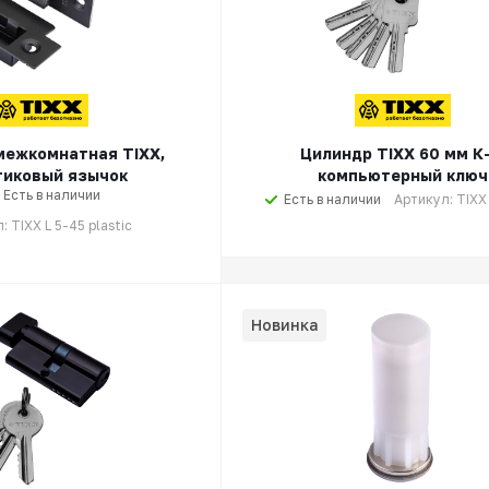
межкомнатная TIXX,
Цилиндр TIXX 60 мм К-
тиковый язычок
компьютерный ключ
Есть в наличии
Есть в наличии
Артикул: TIXX
: TIXX L 5-45 plastic
Новинка