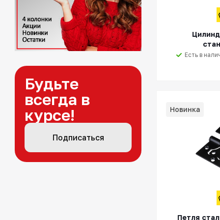
Цилинд
ста
Есть в нали
Будьте
всегда в
Новинка
курсе!
Подписаться
Петля стал