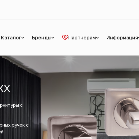
Каталог
Бренды
Партнёрам
Информация
XX
урнитуры с
рных ручек с
й.