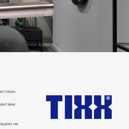
еством.
иантами
ациях на