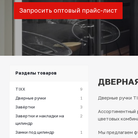
Запросить оптовый прайс-лист
Разделы товаров
ДВЕРНАЯ
TIXX
9
Дверные ручки TI
Дверные ручки
1
Завёртки
3
Ассортиментный р
Завертки и накладки на
2
цветовых комбина
цилиндр
Мы предлагаем фу
Замки под цилиндр
1