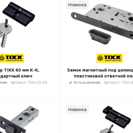
Новинка
р TIXX 60 мм К-К,
Замок магнитный под цилинд
ндартный ключ
пластиковой ответной пл
ичии
Артикул: TIXX CS 60
Есть в наличии
Артикул: TIXX L
Новинка