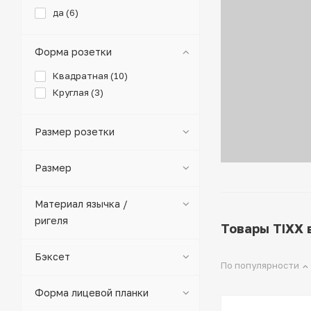
да (
6
)
Форма розетки
Квадратная (
10
)
Круглая (
3
)
Размер розетки
Размер
Материал язычка /
ригеля
Товары TIXX 
Бэксет
По популярности
Форма лицевой планки