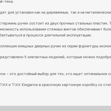
ай-тека.
дят для установки как на деревянные, так и на металлически
тержень ручек состоит из двух прочных стальных пластин. 
зможность использования стяжных винтов обеспечивает боле
балтываться в процессе длительной эксплуатации.
коллекция изящных дверных ручек из серии фурнитуры эконо
редставлено 5 элегантных моделей, которые можно подобрат
nce – это достойный выбор для тех, кто ищет оптимальное с
TIXX и TIXX Elegance в красочную картонную коробку со стил