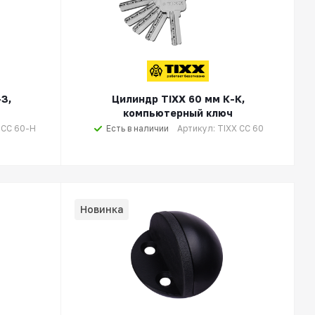
З,
Цилиндр TIXX 60 мм К-К,
компьютерный ключ
 CC 60-H
Есть в наличии
Артикул: TIXX CC 60
Новинка