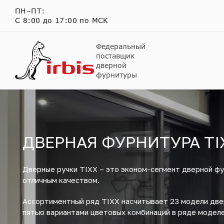
ПН–ПТ:
С 8:00 до 17:00 по МСК
Федеральный
поставщик
дверной
фурнитуры
ДВЕРНАЯ ФУРНИТУРА TI
Дверные ручки TIXX – это эконом-сегмент дверной ф
отличным качеством.
Ассортиментный ряд TIXX насчитывает 23 модели две
пятью вариантами цветовых комбинаций в ряде моделе