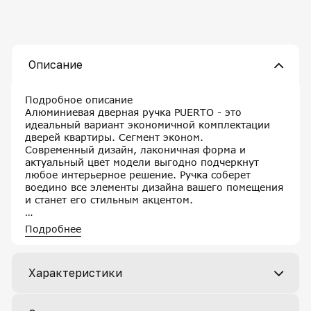
Описание
Подробное описание
Алюминиевая дверная ручка PUERTO - это
идеальный вариант экономичной комплектации
дверей квартиры. Сегмент эконом.
Современный дизайн, лаконичная форма и
актуальный цвет модели выгодно подчеркнут
любое интерьерное решение. Ручка соберет
воедино все элементы дизайна вашего помещения
и станет его стильным акцентом.
Помимо эстетической функции, РУЧКА ИМЕЕТ РЯД
Подробнее
ТЕХНИЧЕСКИХ ОСОБЕННОСТЕЙ, которые
позволяют ей бесперебойно функционировать на
протяжении всего срока использования
Характеристики
Чтобы ручка не разбалтывалась на двери при
ежедневном использовании, в данной модели
предусмотрена система тройного крепления.