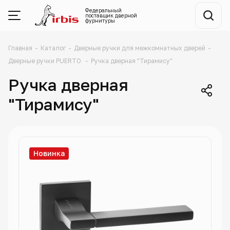
Федеральный
поставщик
дверной
фурнитуры
Главная
-
Каталог
-
Дверные ручки для межкомнатных дверей
-
Дверные ручки PUERTO
-
Ручка дверная "Тирамису"
Ручка дверная
"Тирамису"
Новинка