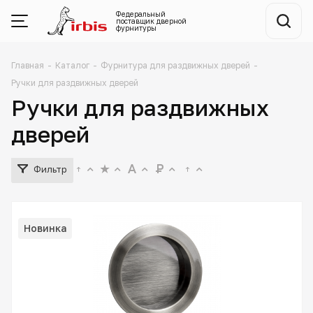
Федеральный
поставщик
дверной
фурнитуры
Главная
-
Каталог
-
Фурнитура для раздвижных дверей
-
Ручки для раздвижных дверей
Ручки для раздвижных
дверей
Фильтр
Новинка