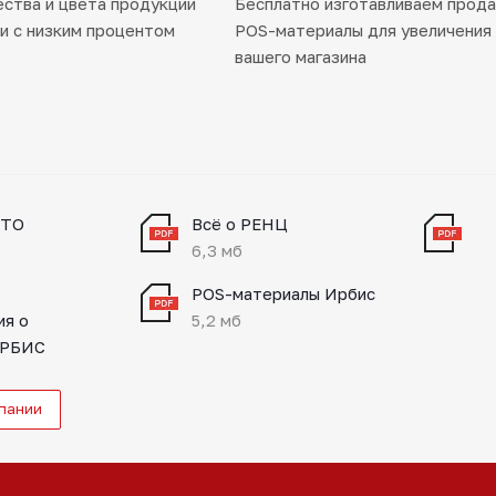
ства и цвета продукции
Бесплатно изготавливаем прод
ии с низким процентом
POS-материалы для увеличения
вашего магазина
RTO
Всё о РЕНЦ
6,3 мб
POS-материалы Ирбис
ия о
5,2 мб
ИРБИС
мпании