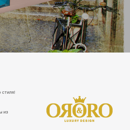
 стиля!
ы из