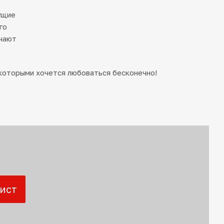
ущие
го
ечают
которыми хочется любоваться бесконечно!
ист