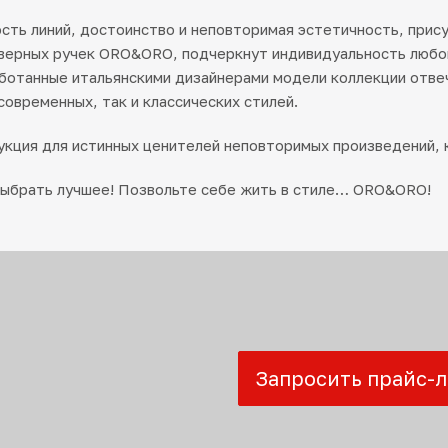
сть линий, достоинство и неповторимая эстетичность, прис
верных ручек ORO&ORO, подчеркнут индивидуальность любо
аботанные итальянскими дизайнерами модели коллекции отв
современных, так и классических стилей.
кция для истинных ценителей неповторимых произведений, 
выбрать лучшее! Позвольте себе жить в стиле… ORO&ORO!
Запросить прайс-л