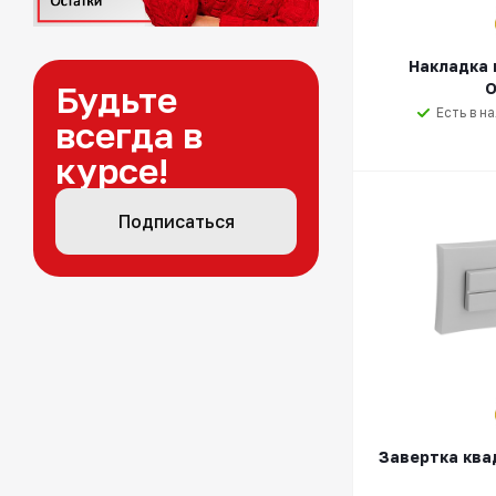
Накладка 
Будьте
O
Есть в н
всегда в
курсе!
Подписаться
Завертка ква