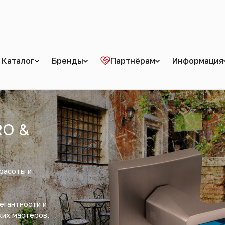
Каталог
Бренды
Партнёрам
Информация
O &
расоты и
егантности и
ких мастеров.