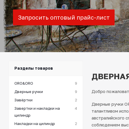
Запросить оптовый прайс-лист
Разделы товаров
ДВЕРНАЯ
ORO&ORO
9
Добро пожаловать
Дверные ручки
9
Завёртки
2
Дверные ручки OR
Завертки и накладки на
4
талантливом испо
цилиндр
австралийского с
Накладки на цилиндр
2
соблюдением выс