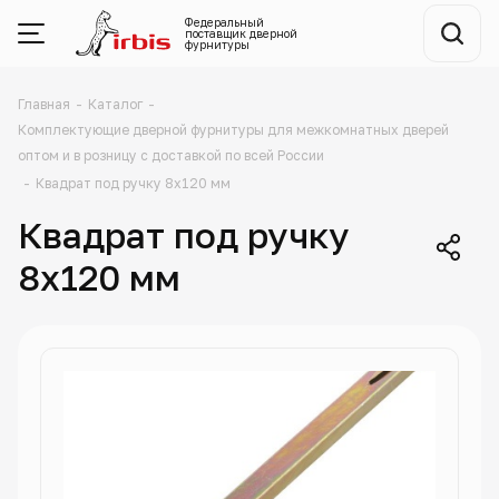
Федеральный
поставщик
дверной
фурнитуры
Главная
-
Каталог
-
Комплектующие дверной фурнитуры для межкомнатных дверей
оптом и в розницу с доставкой по всей России
-
Квадрат под ручку 8х120 мм
Квадрат под ручку
8х120 мм