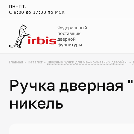
ПН–ПТ:
С 8:00 до 17:00 по МСК
Федеральный
поставщик
дверной
фурнитуры
Главная
-
Каталог
-
Дверные ручки для межкомнатных дверей
-
Ручка дверная 
никель