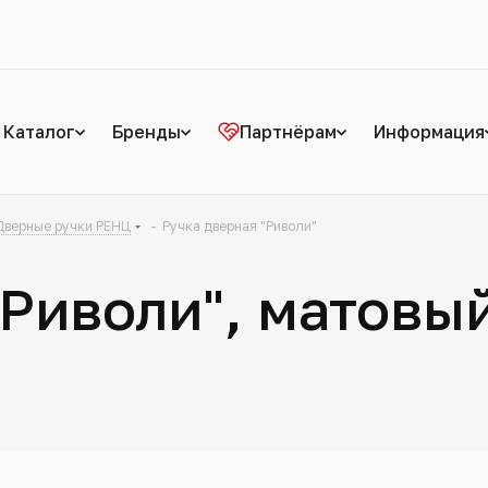
Каталог
Бренды
Партнёрам
Информация
Дверные ручки РЕНЦ
-
Ручка дверная "Риволи"
"Риволи", матовы