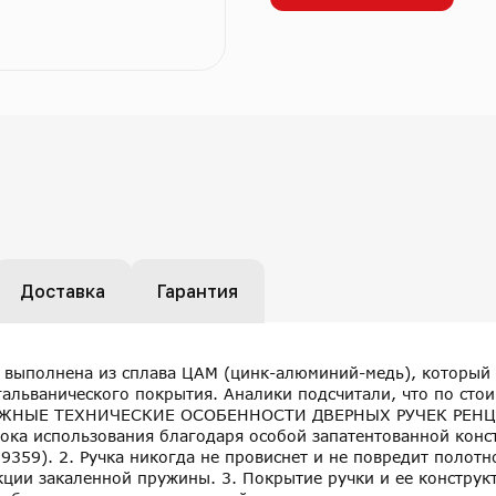
Доставка
Гарантия
а выполнена из сплава ЦАМ (цинк-алюминий-медь), который
гальванического покрытия. Аналики подсчитали, что по стои
 ВАЖНЫЕ ТЕХНИЧЕСКИЕ ОСОБЕННОСТИ ДВЕРНЫХ РУЧЕК РЕНЦ 1
рока использования благодаря особой запатентованной кон
39359). 2. Ручка никогда не провиснет и не повредит полот
ции закаленной пружины. 3. Покрытие ручки и ее конструкт